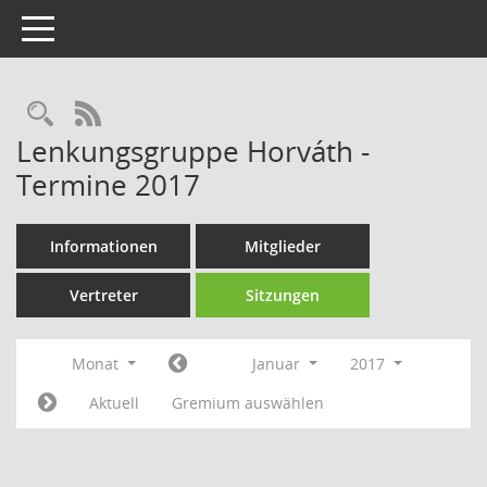
Toggle navigation
Rechercheauswahl
RSS-Feed
Lenkungsgruppe Horváth -
Termine 2017
Informationen
Mitglieder
Vertreter
Sitzungen
Monat
Januar
2017
Aktuell
Gremium auswählen