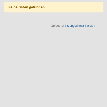
Keine Daten gefunden.
(Wird in
Software:
Sitzungsdienst
Session