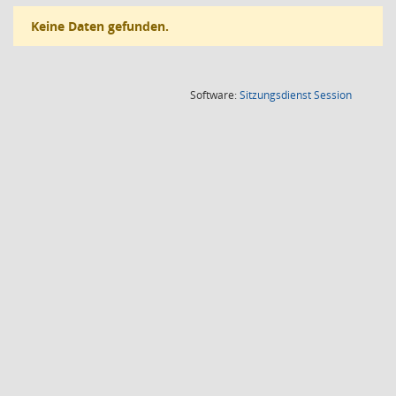
Keine Daten gefunden.
(Wird in
Software:
Sitzungsdienst
Session