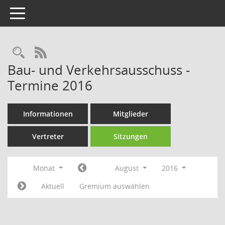
Toggle navigation
Rechercheauswahl
RSS-Feed
Bau- und Verkehrsausschuss -
Termine 2016
Informationen
Mitglieder
Vertreter
Sitzungen
Monat
August
2016
Aktuell
Gremium auswählen