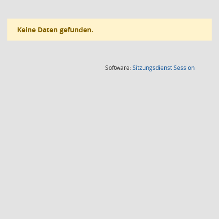
Keine Daten gefunden.
(Wird in
Software:
Sitzungsdienst
Session