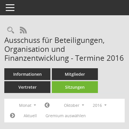
Toggle navigation
Rechercheauswahl
RSS-Feed
Ausschuss für Beteiligungen,
Organisation und
Finanzentwicklung - Termine 2016
Informationen
Mitglieder
Vertreter
Sitzungen
Monat
Oktober
2016
Aktuell
Gremium auswählen