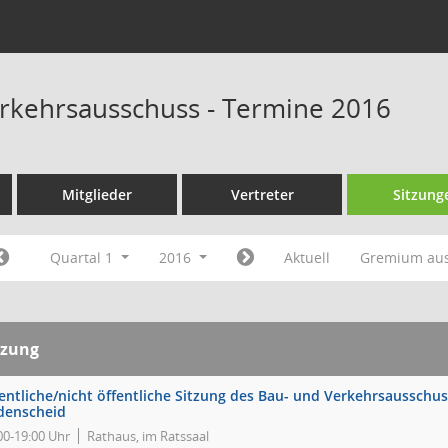
rkehrsausschuss - Termine 2016
Mitglieder
Vertreter
Sitzung
Quartal 1
2016
Aktuell
Gremium au
tzung
entliche/nicht öffentliche Sitzung des Bau- und Verkehrsausschus
denscheid
00-19:00 Uhr
Rathaus, im Ratssaal