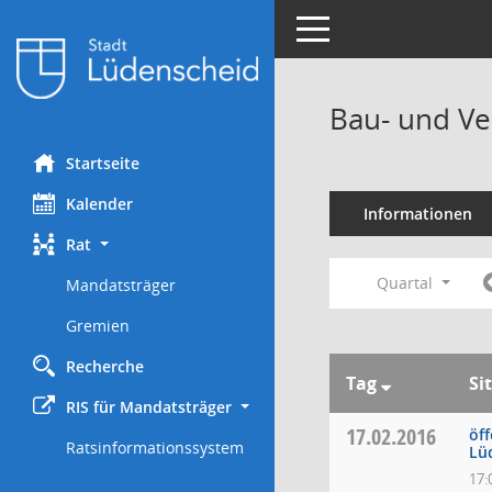
Toggle navigation
Bau- und Ve
Startseite
Kalender
Informationen
Rat
Quartal
Mandatsträger
Gremien
Recherche
Tag
Si
RIS für Mandatsträger
17.02.2016
öff
Ratsinformationssystem
Lü
17: