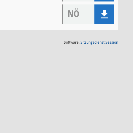
NÖ
(Wird in
Software:
Sitzungsdienst
Session