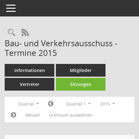
Toggle navigation
Rechercheauswahl
RSS-Feed
Bau- und Verkehrsausschuss -
Termine 2015
Informationen
Mitglieder
Vertreter
Sitzungen
Quartal
Quartal 1
2015
Aktuell
Gremium auswählen