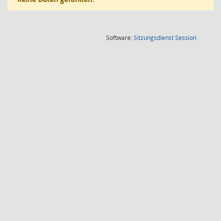
(Wird in
Software:
Sitzungsdienst
Session