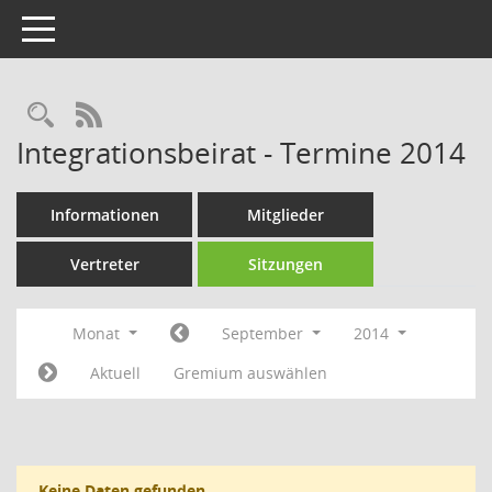
Toggle navigation
Rechercheauswahl
RSS-Feed
Integrationsbeirat - Termine 2014
Informationen
Mitglieder
Vertreter
Sitzungen
Monat
September
2014
Aktuell
Gremium auswählen
Keine Daten gefunden.