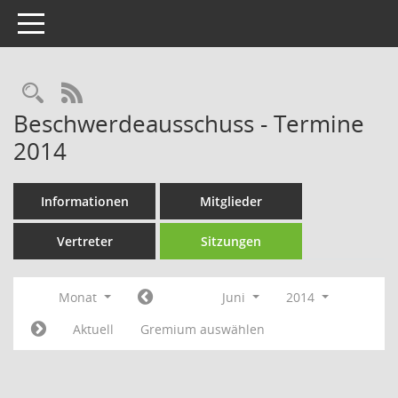
Toggle navigation
Rechercheauswahl
RSS-Feed
Beschwerdeausschuss - Termine
2014
Informationen
Mitglieder
Vertreter
Sitzungen
Monat
Juni
2014
Aktuell
Gremium auswählen