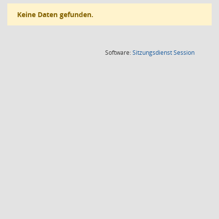
Keine Daten gefunden.
(Wird in
Software:
Sitzungsdienst
Session