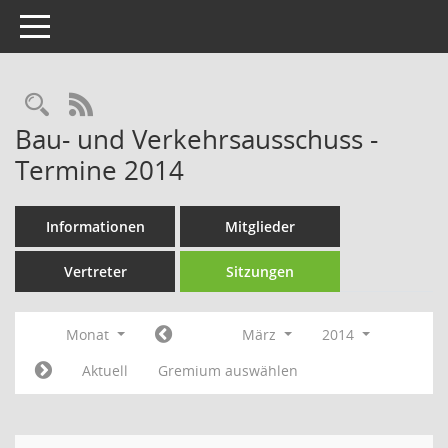
Toggle navigation
Rechercheauswahl
RSS-Feed
Bau- und Verkehrsausschuss -
Termine 2014
Informationen
Mitglieder
Vertreter
Sitzungen
Monat
März
2014
Aktuell
Gremium auswählen