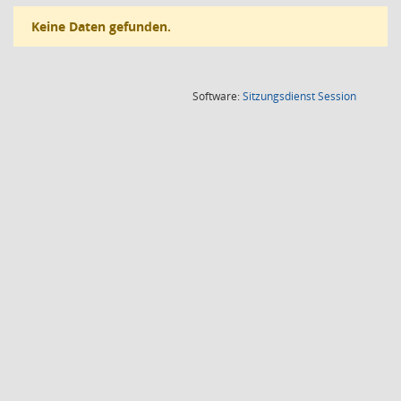
Keine Daten gefunden.
(Wird in
Software:
Sitzungsdienst
Session