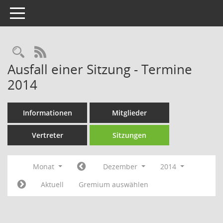
Toggle navigation
Rechercheauswahl
RSS-Feed
Ausfall einer Sitzung - Termine
2014
Informationen
Mitglieder
Vertreter
Sitzungen
Monat
Dezember
2014
Aktuell
Gremium auswählen