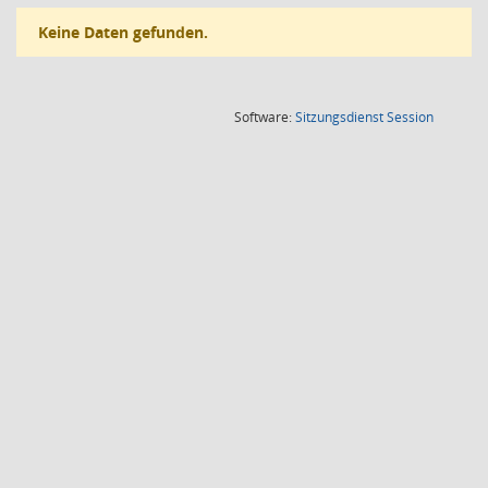
Keine Daten gefunden.
(Wird in
Software:
Sitzungsdienst
Session