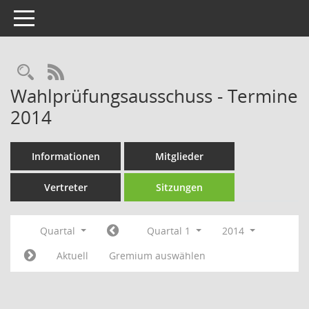
Toggle navigation
Rechercheauswahl
RSS-Feed
Wahlprüfungsausschuss - Termine
2014
Informationen
Mitglieder
Vertreter
Sitzungen
Quartal
Quartal 1
2014
Aktuell
Gremium auswählen