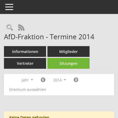
Toggle navigation
Rechercheauswahl
RSS-Feed
AfD-Fraktion - Termine 2014
Informationen
Mitglieder
Vertreter
Sitzungen
Jahr
2014
Gremium auswählen
Keine Daten gefunden.