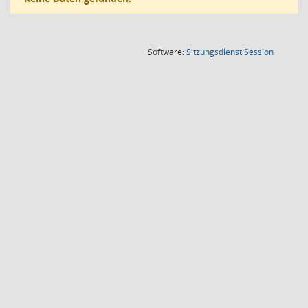
(Wird in
Software:
Sitzungsdienst
Session