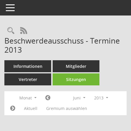
Toggle navigation
Rechercheauswahl
RSS-Feed
Beschwerdeausschuss - Termine
2013
Informationen
Mitglieder
Vertreter
Sitzungen
Monat
Juni
2013
Aktuell
Gremium auswählen