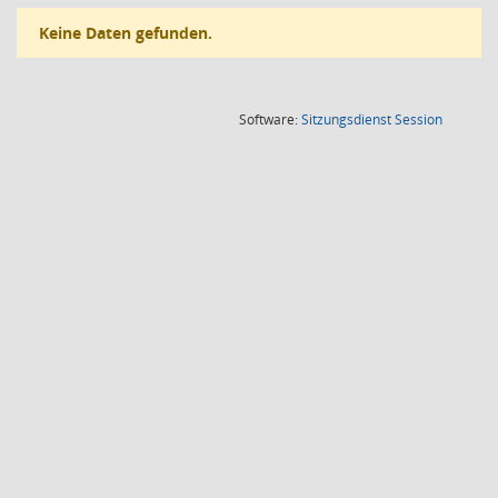
Keine Daten gefunden.
(Wird in
Software:
Sitzungsdienst
Session