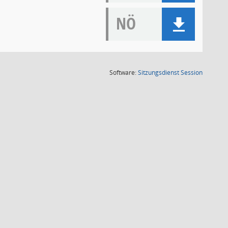
NÖ
(Wird in
Software:
Sitzungsdienst
Session