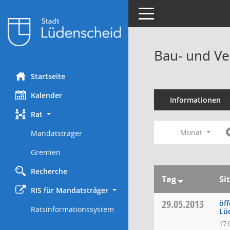
Toggle navigation
Bau- und Ve
Startseite
Kalender
Informationen
Rat
Monat
Mandatsträger
Gremien
Recherche
Tag
Si
RIS für Mandatsträger
29.05.2013
öff
Ratsinformationssystem
Lü
17: