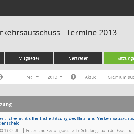
rkehrsausschuss - Termine 2013
Mitglieder
Vertreter
Sitzung
Mai
2013
Aktuell
Gremium au
tzung
entliche/nicht öffentliche Sitzung des Bau- und Verkehrsausschus
denscheid
00-19:02 Uhr
Feuer- und Rettungswache, im Schulungsraum der Feuer- u