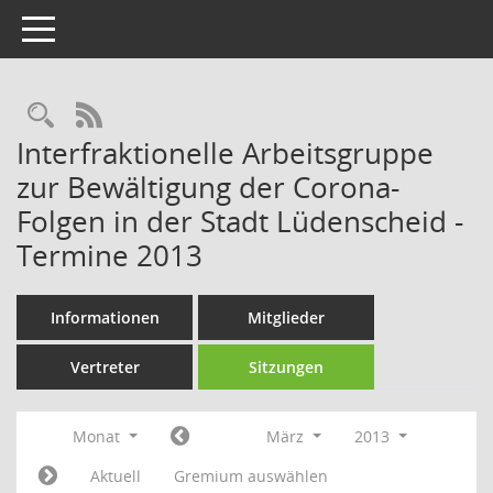
Toggle navigation
Rechercheauswahl
RSS-Feed
Interfraktionelle Arbeitsgruppe
zur Bewältigung der Corona-
Folgen in der Stadt Lüdenscheid -
Termine 2013
Informationen
Mitglieder
Vertreter
Sitzungen
Monat
März
2013
Aktuell
Gremium auswählen