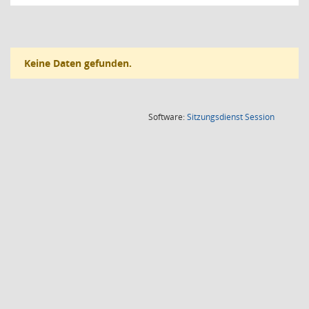
Keine Daten gefunden.
(Wird in
Software:
Sitzungsdienst
Session