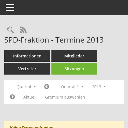
Toggle navigation
Rechercheauswahl
RSS-Feed
SPD-Fraktion - Termine 2013
Informationen
Mitglieder
Vertreter
Sitzungen
Quartal
Quartal 1
2013
Aktuell
Gremium auswählen
Keine Daten gefunden.