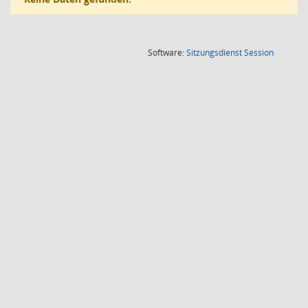
(Wird in
Software:
Sitzungsdienst
Session