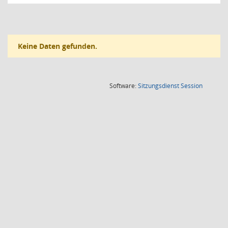
Keine Daten gefunden.
(Wird in
Software:
Sitzungsdienst
Session