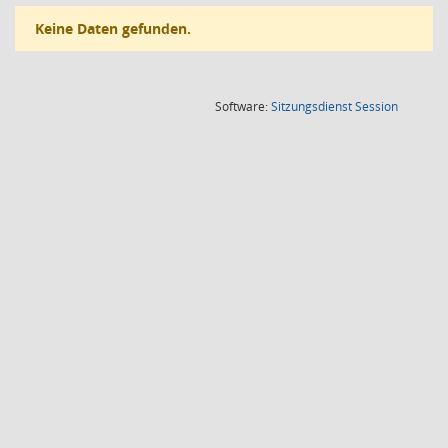
Keine Daten gefunden.
(Wird in
Software:
Sitzungsdienst
Session