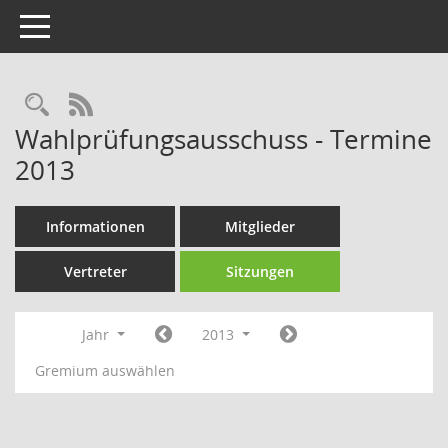
Toggle navigation
Rechercheauswahl
RSS-Feed
Wahlprüfungsausschuss - Termine
2013
Informationen
Mitglieder
Vertreter
Sitzungen
Jahr
2013
Gremium auswählen