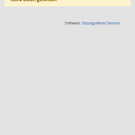
(Wird in
Software:
Sitzungsdienst
Session