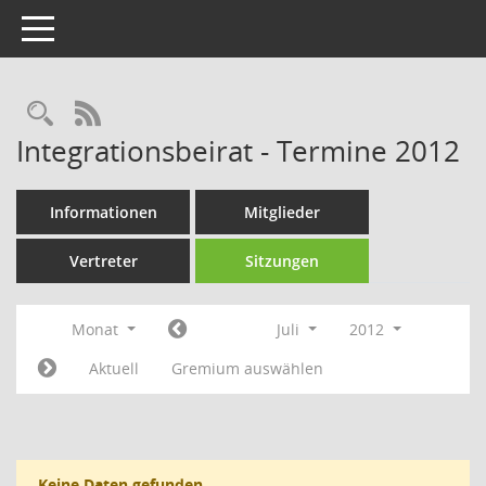
Toggle navigation
Rechercheauswahl
RSS-Feed
Integrationsbeirat - Termine 2012
Informationen
Mitglieder
Vertreter
Sitzungen
Monat
Juli
2012
Aktuell
Gremium auswählen
Keine Daten gefunden.