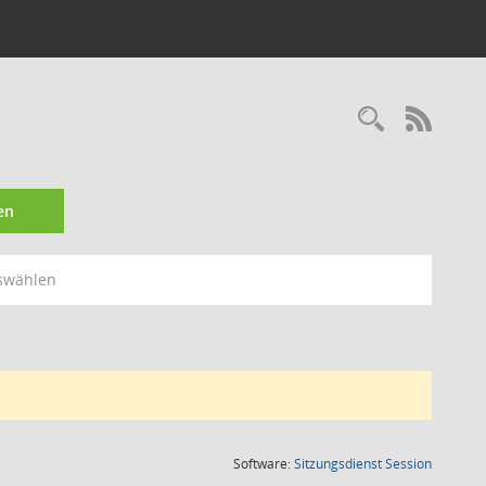
Recherc
RSS-
en
swählen
(Wird in
Software:
Sitzungsdienst
Session