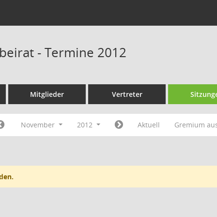
sbeirat - Termine 2012
Mitglieder
Vertreter
Sitzung
November
2012
Aktuell
Gremium au
den.