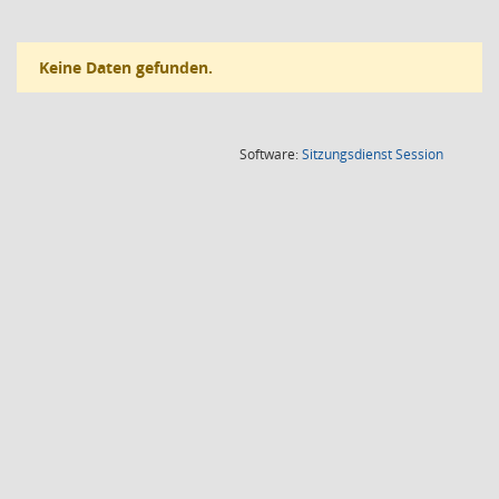
Keine Daten gefunden.
(Wird in
Software:
Sitzungsdienst
Session