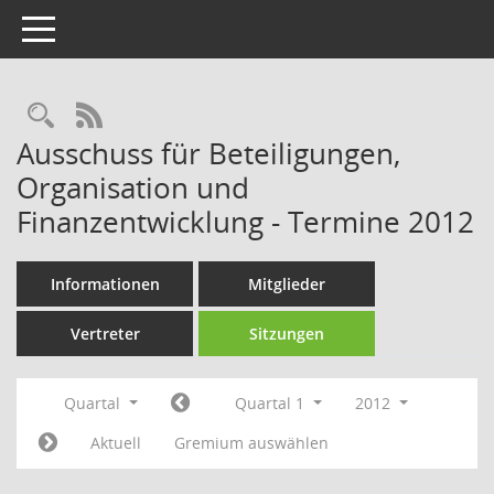
Toggle navigation
Rechercheauswahl
RSS-Feed
Ausschuss für Beteiligungen,
Organisation und
Finanzentwicklung - Termine 2012
Informationen
Mitglieder
Vertreter
Sitzungen
Quartal
Quartal 1
2012
Aktuell
Gremium auswählen