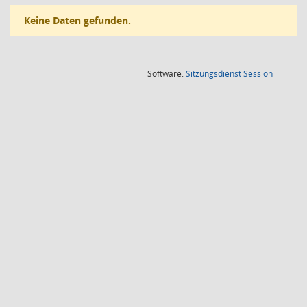
Keine Daten gefunden.
(Wird in
Software:
Sitzungsdienst
Session