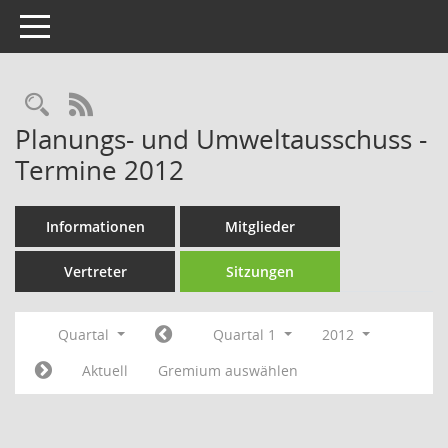
Toggle navigation
Rechercheauswahl
RSS-Feed
Planungs- und Umweltausschuss -
Termine 2012
Informationen
Mitglieder
Vertreter
Sitzungen
Quartal
Quartal 1
2012
Aktuell
Gremium auswählen