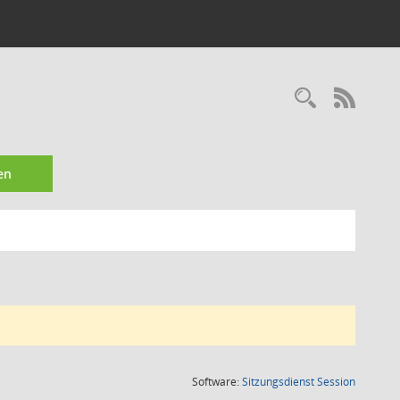
Recherc
RSS-
en
(Wird in
Software:
Sitzungsdienst
Session