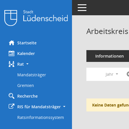
Toggle navigation
Arbeitskrei
Startseite
Kalender
Informationen
Rat
Jahr
Mandatsträger
Gremien
Recherche
Keine Daten gefun
RIS für Mandatsträger
Ratsinformationssystem