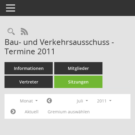
Toggle navigation
Rechercheauswahl
RSS-Feed
Bau- und Verkehrsausschuss -
Termine 2011
Informationen
Mitglieder
Vertreter
Sitzungen
Monat
Juli
2011
Aktuell
Gremium auswählen