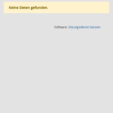
Keine Daten gefunden.
(Wird in
Software:
Sitzungsdienst
Session