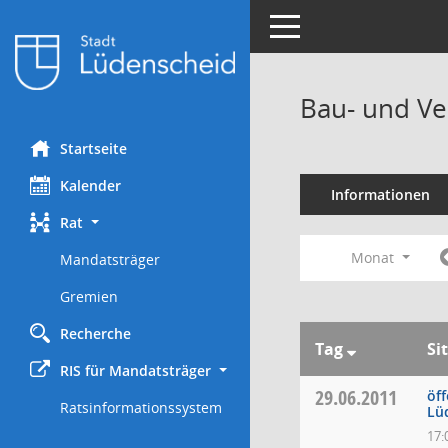
Toggle navigation
Bau- und Ve
Startseite
Kalender
Informationen
Rat
Monat
Mandatsträger
Gremien
Recherche
Tag
Si
RIS für Mandatsträger
29.06.2011
öff
Ratsinformationssystem
Lü
17: