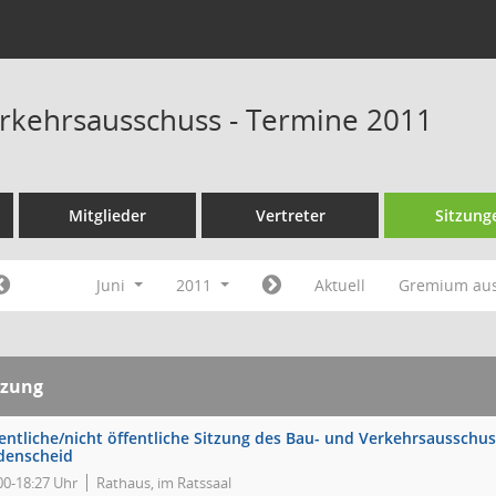
rkehrsausschuss - Termine 2011
Mitglieder
Vertreter
Sitzung
Juni
2011
Aktuell
Gremium au
tzung
entliche/nicht öffentliche Sitzung des Bau- und Verkehrsausschus
denscheid
00-18:27 Uhr
Rathaus, im Ratssaal