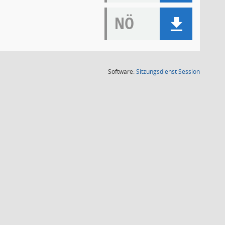
NÖ
(Wird in
Software:
Sitzungsdienst
Session