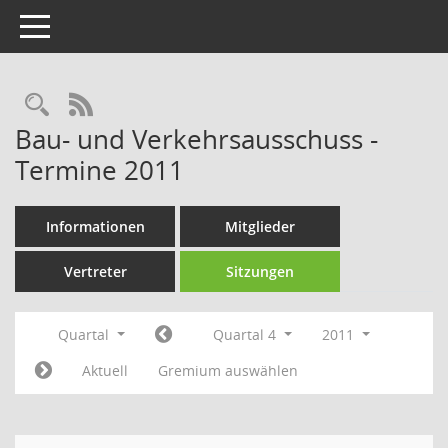
Toggle navigation
Rechercheauswahl
RSS-Feed
Bau- und Verkehrsausschuss -
Termine 2011
Informationen
Mitglieder
Vertreter
Sitzungen
Quartal
Quartal 4
2011
Aktuell
Gremium auswählen