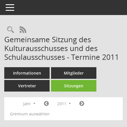
Toggle navigation
Rechercheauswahl
RSS-Feed
Gemeinsame Sitzung des
Kulturausschusses und des
Schulausschusses - Termine 2011
Informationen
Mitglieder
Vertreter
Sitzungen
Jahr
2011
Gremium auswählen