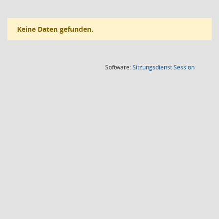
Keine Daten gefunden.
(Wird in
Software:
Sitzungsdienst
Session