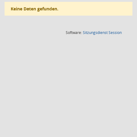
Keine Daten gefunden.
(Wird in
Software:
Sitzungsdienst
Session