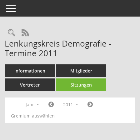
Toggle navigation
Rechercheauswahl
RSS-Feed
Lenkungskreis Demografie -
Termine 2011
Informationen
Mitglieder
Vertreter
Sitzungen
Jahr
2011
Gremium auswählen