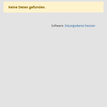
Keine Daten gefunden.
(Wird in
Software:
Sitzungsdienst
Session