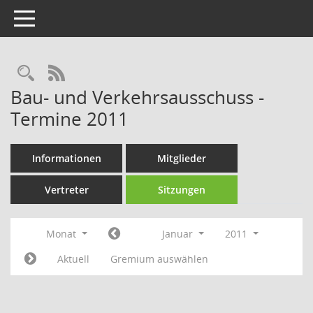
Toggle navigation
Rechercheauswahl
RSS-Feed
Bau- und Verkehrsausschuss -
Termine 2011
Informationen
Mitglieder
Vertreter
Sitzungen
Monat
Januar
2011
Aktuell
Gremium auswählen