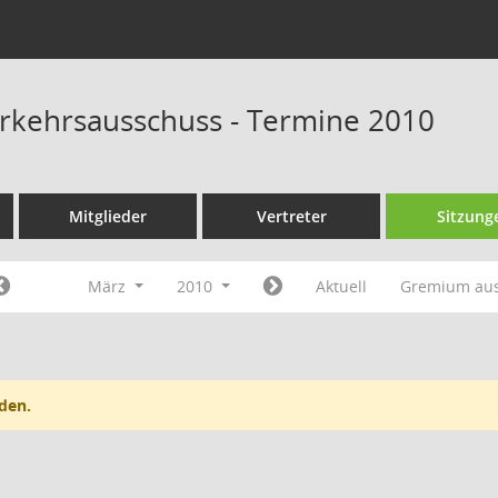
rkehrsausschuss - Termine 2010
Mitglieder
Vertreter
Sitzung
März
2010
Aktuell
Gremium au
den.