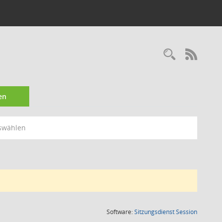
Recherc
RSS-
en
swählen
(Wird in
Software:
Sitzungsdienst
Session