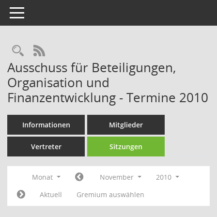
Toggle navigation
Rechercheauswahl
RSS-Feed
Ausschuss für Beteiligungen,
Organisation und
Finanzentwicklung - Termine 2010
Informationen
Mitglieder
Vertreter
Sitzungen
Monat
November
2010
Aktuell
Gremium auswählen