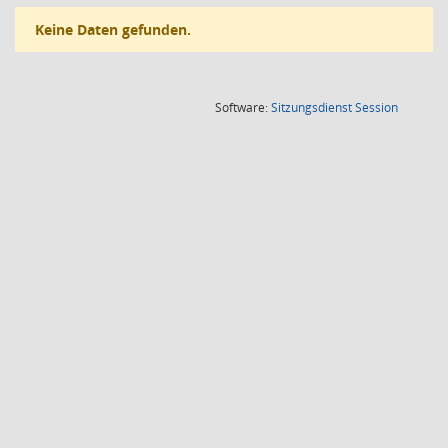
Keine Daten gefunden.
(Wird in
Software:
Sitzungsdienst
Session