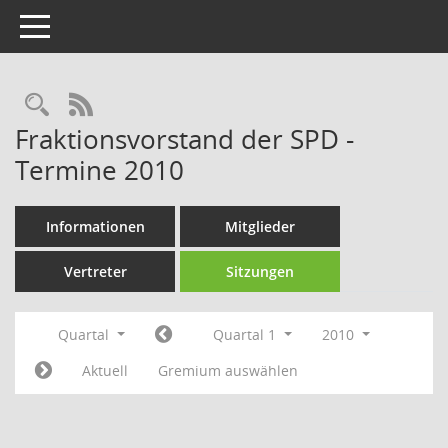
Toggle navigation
Rechercheauswahl
RSS-Feed
Fraktionsvorstand der SPD -
Termine 2010
Informationen
Mitglieder
Vertreter
Sitzungen
Quartal
Quartal 1
2010
Aktuell
Gremium auswählen