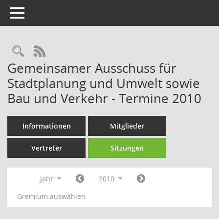
Toggle navigation
Rechercheauswahl
RSS-Feed
Gemeinsamer Ausschuss für
Stadtplanung und Umwelt sowie
Bau und Verkehr - Termine 2010
Informationen
Mitglieder
Vertreter
Sitzungen
Jahr
2010
Gremium auswählen