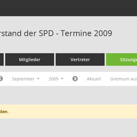
rstand der SPD - Termine 2009
Mitglieder
Vertreter
Sitzung
September
2009
Aktuell
Gremium au
den.