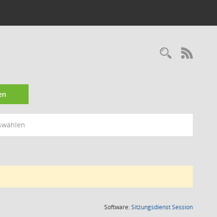
Recherc
RSS-
en
swählen
(Wird in
Software:
Sitzungsdienst
Session