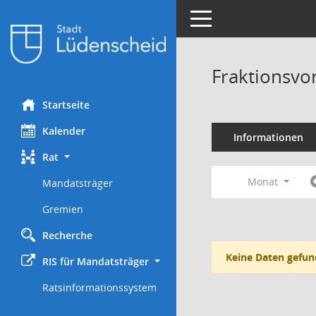
Toggle navigation
Fraktionsvo
Startseite
Kalender
Informationen
Rat
Monat
Mandatsträger
Gremien
Recherche
Keine Daten gefun
RIS für Mandatsträger
Ratsinformationssystem