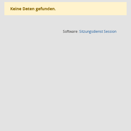
Keine Daten gefunden.
(Wird in
Software:
Sitzungsdienst
Session