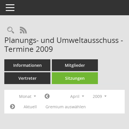
Toggle navigation
Rechercheauswahl
RSS-Feed
Planungs- und Umweltausschuss -
Termine 2009
Informationen
Mitglieder
Vertreter
Sitzungen
Monat
April
2009
Aktuell
Gremium auswählen