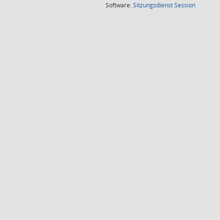
(Wird in
Software:
Sitzungsdienst
Session