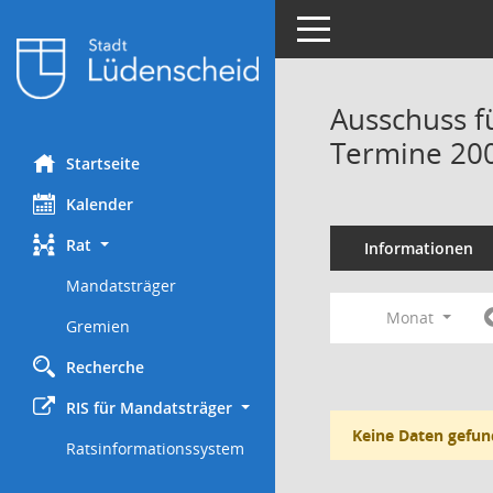
Toggle navigation
Ausschuss f
Termine 20
Startseite
Kalender
Rat
Informationen
Mandatsträger
Monat
Gremien
Recherche
RIS für Mandatsträger
Keine Daten gefun
Ratsinformationssystem