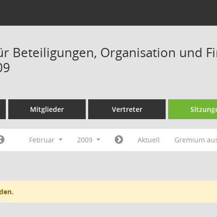
ür Beteiligungen, Organisation und F
09
Mitglieder
Vertreter
Sitzung
Februar
2009
Aktuell
Gremium au
den.