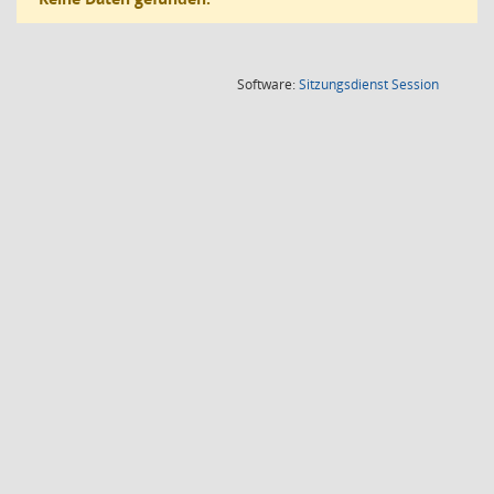
(Wird in
Software:
Sitzungsdienst
Session