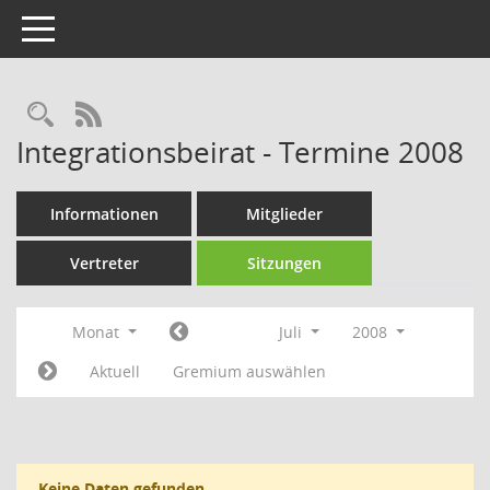
Toggle navigation
Rechercheauswahl
RSS-Feed
Integrationsbeirat - Termine 2008
Informationen
Mitglieder
Vertreter
Sitzungen
Monat
Juli
2008
Aktuell
Gremium auswählen
Keine Daten gefunden.