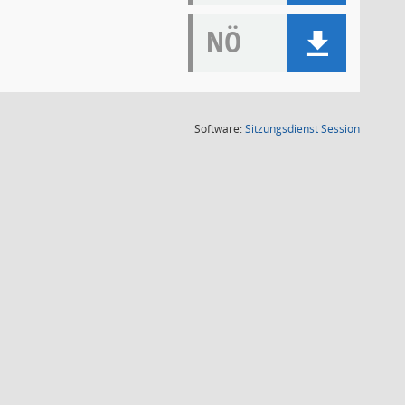
NÖ
(Wird in
Software:
Sitzungsdienst
Session