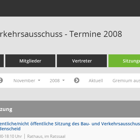
rkehrsausschuss - Termine 2008
Mitglieder
Vertreter
Sitzung
November
2008
Aktuell
Gremium au
tzung
entliche/nicht öffentliche Sitzung des Bau- und Verkehrsausschus
denscheid
00-18:10 Uhr
Rathaus, im Ratssaal