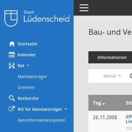
Toggle navigation
Bau- und Ve
Startseite
Kalender
Informationen
Rat
Monat
Mandatsträger
Gremien
Recherche
Tag
Si
RIS für Mandatsträger
26.11.2008
öff
Ratsinformationssystem
Lü
17: