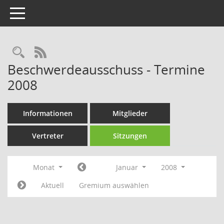
Toggle navigation
Rechercheauswahl
RSS-Feed
Beschwerdeausschuss - Termine
2008
Informationen
Mitglieder
Vertreter
Sitzungen
Monat
Januar
2008
Aktuell
Gremium auswählen