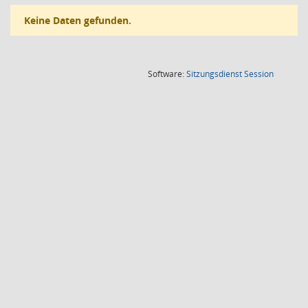
Keine Daten gefunden.
(Wird in
Software:
Sitzungsdienst
Session