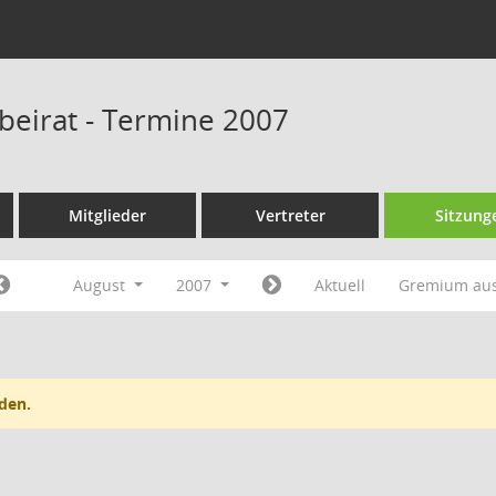
sbeirat - Termine 2007
Mitglieder
Vertreter
Sitzung
August
2007
Aktuell
Gremium au
den.