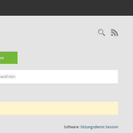
Recherc
RSS-
en
swählen
(Wird in
Software:
Sitzungsdienst
Session