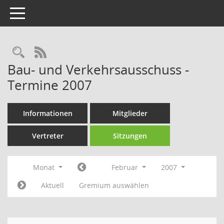
Toggle navigation
Rechercheauswahl
RSS-Feed
Bau- und Verkehrsausschuss -
Termine 2007
Informationen
Mitglieder
Vertreter
Sitzungen
Monat
Februar
2007
Aktuell
Gremium auswählen