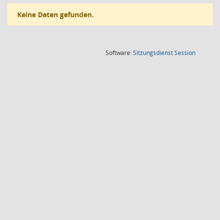
Keine Daten gefunden.
(Wird in
Software:
Sitzungsdienst
Session