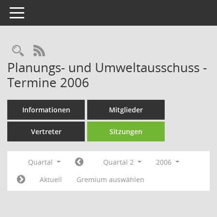
Toggle navigation
Rechercheauswahl
RSS-Feed
Planungs- und Umweltausschuss -
Termine 2006
Informationen
Mitglieder
Vertreter
Sitzungen
Quartal
Quartal 2
2006
Aktuell
Gremium auswählen