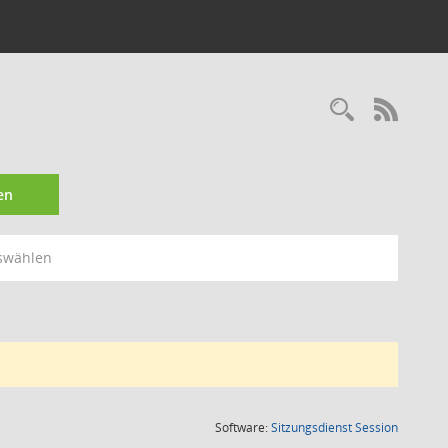
Recherc
RSS-
en
swählen
(Wird in
Software:
Sitzungsdienst
Session