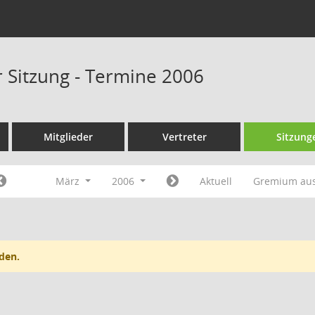
r Sitzung - Termine 2006
Mitglieder
Vertreter
Sitzung
März
2006
Aktuell
Gremium au
den.