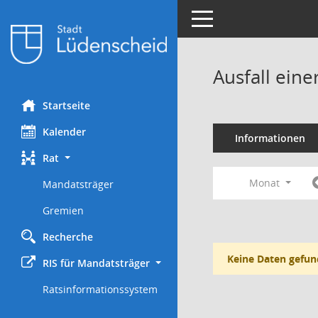
Toggle navigation
Ausfall eine
Startseite
Kalender
Informationen
Rat
Monat
Mandatsträger
Gremien
Recherche
Keine Daten gefun
RIS für Mandatsträger
Ratsinformationssystem