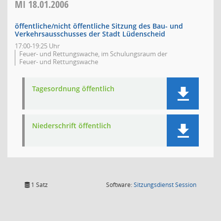
MI
18.01.2006
öffentliche/nicht öffentliche Sitzung des Bau- und
Verkehrsausschusses der Stadt Lüdenscheid
17:00-19:25 Uhr
Feuer- und Rettungswache, im Schulungsraum der
Feuer- und Rettungswache
Tagesordnung öffentlich
Niederschrift öffentlich
(Wird in
1 Satz
Software:
Sitzungsdienst
Session