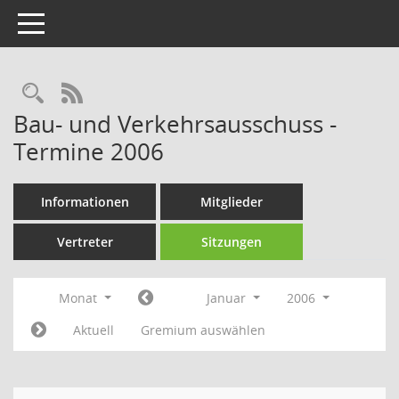
Toggle navigation
Rechercheauswahl
RSS-Feed
Bau- und Verkehrsausschuss -
Termine 2006
Informationen
Mitglieder
Vertreter
Sitzungen
Monat
Januar
2006
Aktuell
Gremium auswählen