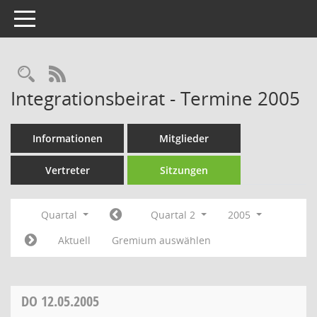
Toggle navigation
Rechercheauswahl
RSS-Feed
Integrationsbeirat - Termine 2005
Informationen
Mitglieder
Vertreter
Sitzungen
Quartal
Quartal 2
2005
Aktuell
Gremium auswählen
DO
12.05.2005