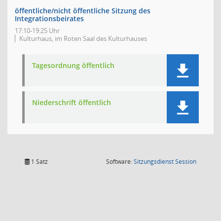
öffentliche/nicht öffentliche Sitzung des
Integrationsbeirates
17:10-19:25 Uhr
Kulturhaus, im Roten Saal des Kulturhauses
Tagesordnung öffentlich
Niederschrift öffentlich
(Wird in
1 Satz
Software:
Sitzungsdienst
Session