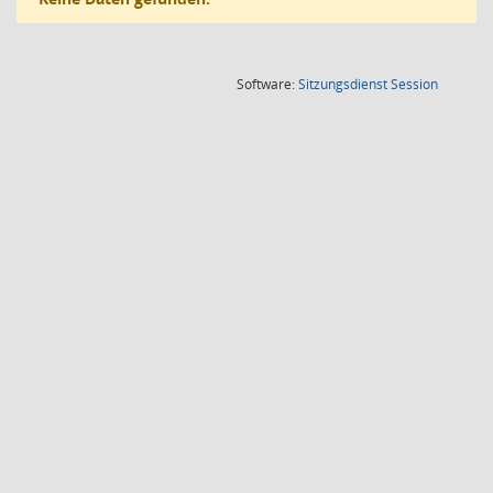
(Wird in
Software:
Sitzungsdienst
Session