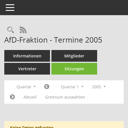
Toggle navigation
Rechercheauswahl
RSS-Feed
AfD-Fraktion - Termine 2005
Informationen
Mitglieder
Vertreter
Sitzungen
Quartal
Quartal 1
2005
Aktuell
Gremium auswählen
Keine Daten gefunden.