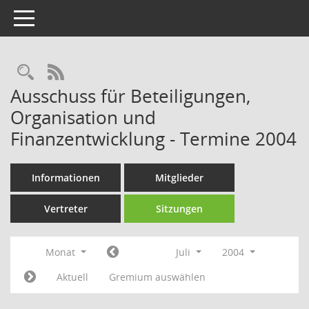
Toggle navigation
Rechercheauswahl
RSS-Feed
Ausschuss für Beteiligungen,
Organisation und
Finanzentwicklung - Termine 2004
Informationen
Mitglieder
Vertreter
Sitzungen
Monat
Juli
2004
Aktuell
Gremium auswählen