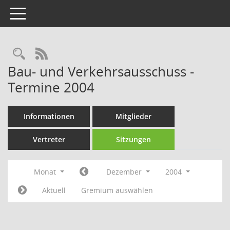
Toggle navigation
Rechercheauswahl
RSS-Feed
Bau- und Verkehrsausschuss -
Termine 2004
Informationen
Mitglieder
Vertreter
Sitzungen
Monat
Dezember
2004
Aktuell
Gremium auswählen