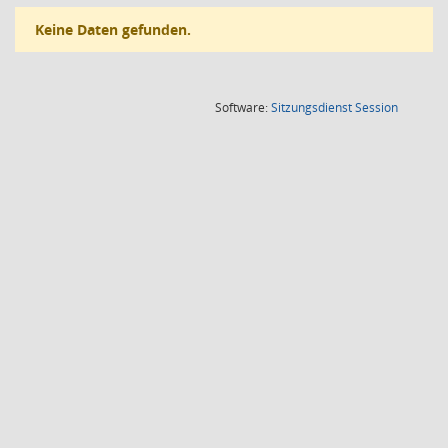
Keine Daten gefunden.
(Wird in
Software:
Sitzungsdienst
Session