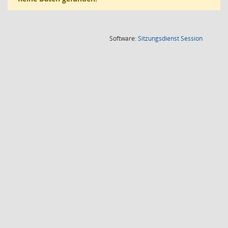
(Wird in
Software:
Sitzungsdienst
Session