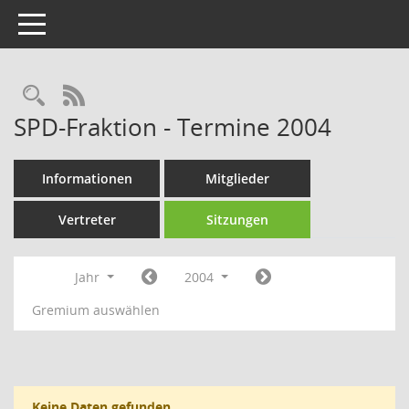
Toggle navigation
Rechercheauswahl
RSS-Feed
SPD-Fraktion - Termine 2004
Informationen
Mitglieder
Vertreter
Sitzungen
Jahr
2004
Gremium auswählen
Keine Daten gefunden.