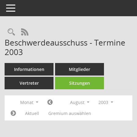
Toggle navigation
Rechercheauswahl
RSS-Feed
Beschwerdeausschuss - Termine
2003
Informationen
Mitglieder
Vertreter
Sitzungen
Monat
August
2003
Aktuell
Gremium auswählen