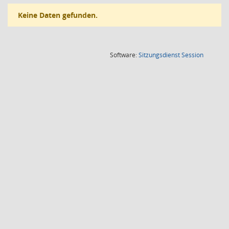
Keine Daten gefunden.
(Wird in
Software:
Sitzungsdienst
Session