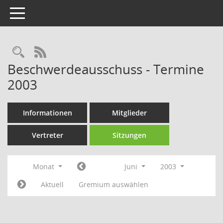
Toggle navigation
Rechercheauswahl
RSS-Feed
Beschwerdeausschuss - Termine
2003
Informationen
Mitglieder
Vertreter
Sitzungen
Monat
Juni
2003
Aktuell
Gremium auswählen