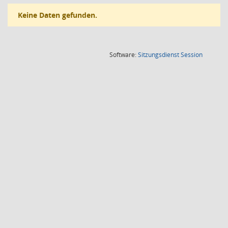
Keine Daten gefunden.
(Wird in
Software:
Sitzungsdienst
Session